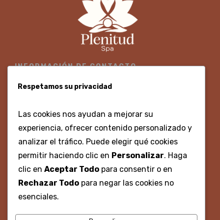
INFORMACIÓN DE CONTACTO
300 3700860 - 316 8675330
Respetamos su privacidad
Centro Histórico, Calle Gastelbondo, #02-96, Local 9
Las cookies nos ayudan a mejorar su
Lunes - Domingo 8:00am - 8:00pm
experiencia, ofrecer contenido personalizado y
analizar el tráfico. Puede elegir qué cookies
permitir haciendo clic en
Personalizar
. Haga
REDES SOCIALES
clic en
Aceptar Todo
para consentir o en
Rechazar Todo
para negar las cookies no
@plenitudspacartagena
esenciales.
Plenitud spa